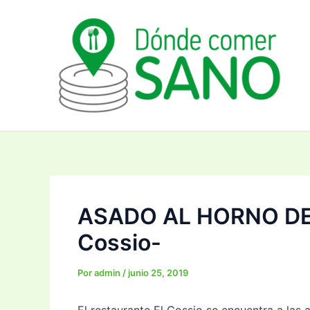
Ir
Navegación
al
de
contenido
entradas
ASADO AL HORNO DE 
Cossio-
Por
admin
/
junio 25, 2019