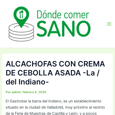
Ir
Navegación
Ma
al
de
Me
contenido
entradas
ALCACHOFAS CON CREMA
DE CEBOLLA ASADA -La /
del Indiano-
Por
admin
/
febrero 4, 2020
El Gastrobar la barra del Indiano, es un establecimiento
situado en la ciudad de Valladolid, muy próximo al recinto
de la Feria de Muestras de Castilla y León, y a pocos